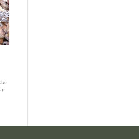
ster
sa