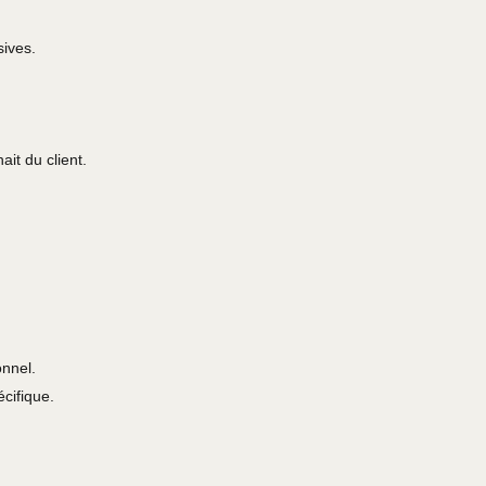
sives.
ait du client.
onnel.
cifique.