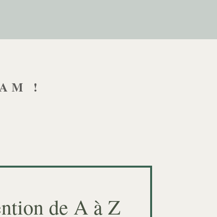
AM !
ntion de A à Z