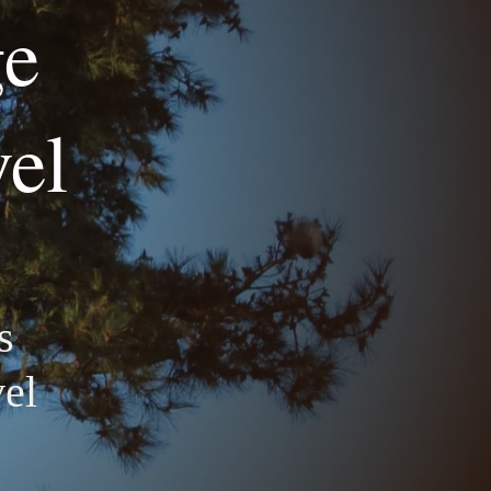
ge
vel
TACT
DEVIS GRATUIT – 06 16 17 80 92
s
vel