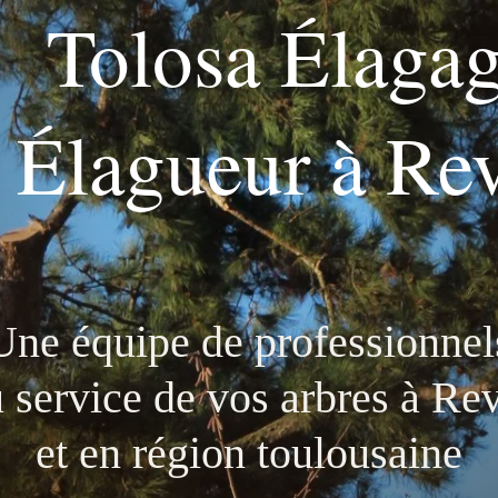
Tolosa Élaga
Élagueur à Re
ÉBROUSSAILLAGE
LE RÉEMPLOI DU BOIS
BLOG
CON
Une équipe de pr
ofessionnel
 service de vos arbres à Re
et en région toulousaine