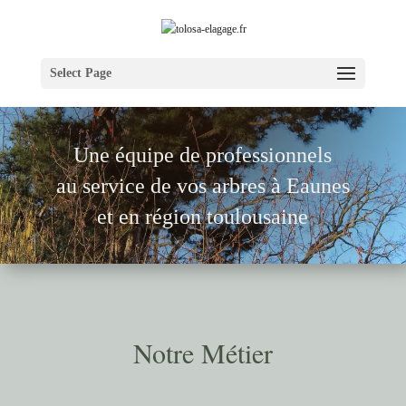
Select Page
Une équipe de pr
ofessionnels
au service de vos arbres à
Eaunes
et en région toulousaine
Notre Métier