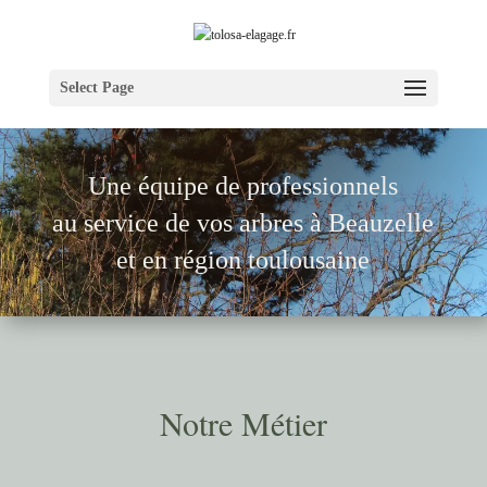
Select Page
Une équipe de pr
ofessionnels
au service de vos arbres à
Beauzelle
et en région toulousaine
Notre Métier