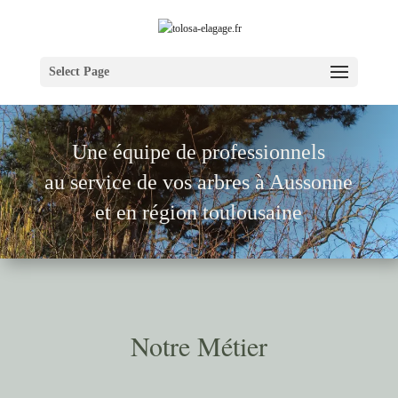
Select Page
Une équipe de pr
ofessionnels
au service de vos arbres à
Aussonne
et en région toulousaine
Notre Métier