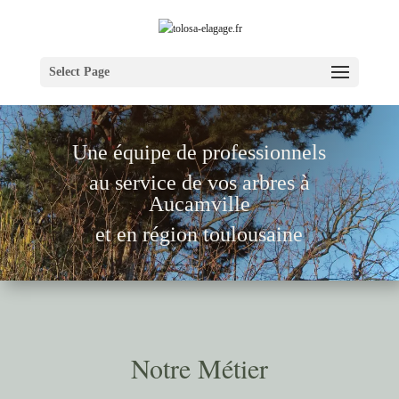
Select Page
Une équipe de pr
ofessionnels
au service de vos arbres à
Aucamville
et en région toulousaine
Notre Métier